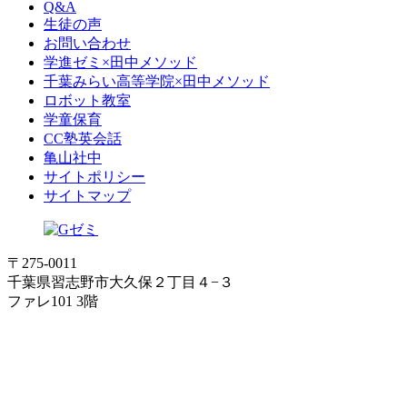
Q&A
生徒の声
お問い合わせ
学進ゼミ×田中メソッド
千葉みらい高等学院×田中メソッド
ロボット教室
学童保育
CC塾英会話
亀山社中
サイトポリシー
サイトマップ
〒275-0011
千葉県習志野市大久保２丁目４−３
ファレ101 3階