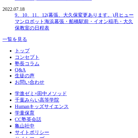
2022.07.18
9、10、11、12(幕張、大久保変更あります。)月ヒュー
マンロボット海浜幕張・船橋駅前・イオン稲毛・大久
保教室の日程表
一覧を見る
トップ
コンセプト
塾長コラム
Q&A
生徒の声
お問い合わせ
学進ゼミ×田中メソッド
千葉みらい高等学院
Humanキッズサイエンス
学童保育
CC塾英会話
亀山社中
サイトポリシー