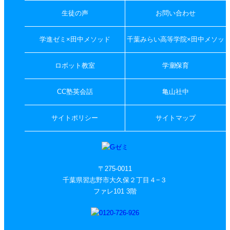
生徒の声
お問い合わせ
学進ゼミ×田中メソッド
千葉みらい高等学院×田中メソッ
ド
ロボット教室
学童保育
CC塾英会話
亀山社中
サイトポリシー
サイトマップ
〒275-0011
千葉県習志野市大久保２丁目４−３
ファレ101 3階