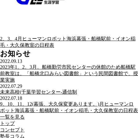
2、3、4月ヒューマンロボット海浜幕張・船橋駅前・イオン稲
毛・大久保教室の日程表
お知らせ
2022.09.13
2023年1、2、3月、船橋勤労市民センターの休館のため船橋駅
前教室は、「船橋北口みらい図書館」という民間図書館で、授
業実施
2022.07.29
未来高校(千葉学習センター-通信制
2022.07.18
9、10、11、12(幕張、大久保変更あります。)月ヒューマンロ
ボット海浜幕張・船橋駅前・イオン稲毛・大久保教室の日程表
一覧を見る
トップ
コンセプト
塾長コラム