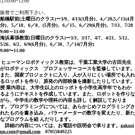
①10:00~12:00
振替でご利用下さい。
船橋駅前(土曜日のクラス)ー3/9、4/13(3月分)、4／20,5／11(4月
分)、5／18、6／8、(5月分)、6／15、6／29(6月分)、7/13、7/20
9:00～11:00
海浜幕張教室(日曜日のクラス)ー3/3、3/17、4/7、4/21、5/12、
5/26、6/2、6/9(6月分)、6／30、7／14(7月分)
9:00〜11:00
ヒューマンロボティックス教室は、千葉工業大学の古田先生
がロボティックス プロフェッサーコースを監修しています。
また、国家プロジェクトに入り、人が入りにくい場所でも入れ
るロッボトを作り、原発の内部映像を撮影したりしています。
授 業内容は、大学生以上のロッボトを小学生高学年でもわか
るようにテキストを作成しています。また、ロボットを作りな
がら、中学生の数学や理科の内容も詳し く解説しておりま
す。プログラミングについては、あらかじめフログラミングさ
れたものを書き込み、パラーメーターの数字を変えたり、新た
なプログラムを組 んだりします。
詳細の内容については、お電話や説明会で承ります。
gakusi
nn.com@gmail.com
07055849225