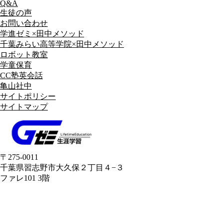
Q&A
生徒の声
お問い合わせ
学進ゼミ×田中メソッド
千葉みらい高等学院×田中メソッド
ロボット教室
学童保育
CC塾英会話
亀山社中
サイトポリシー
サイトマップ
〒275-0011
千葉県習志野市大久保２丁目４−３
ファレ101 3階