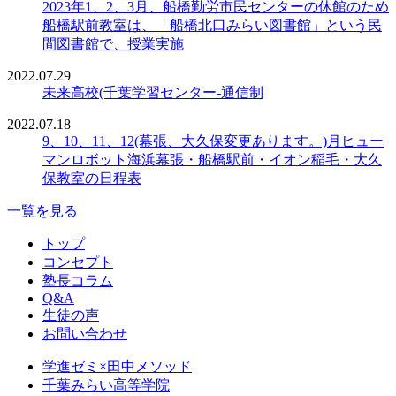
2023年1、2、3月、船橋勤労市民センターの休館のため
船橋駅前教室は、「船橋北口みらい図書館」という民
間図書館で、授業実施
2022.07.29
未来高校(千葉学習センター-通信制
2022.07.18
9、10、11、12(幕張、大久保変更あります。)月ヒュー
マンロボット海浜幕張・船橋駅前・イオン稲毛・大久
保教室の日程表
一覧を見る
トップ
コンセプト
塾長コラム
Q&A
生徒の声
お問い合わせ
学進ゼミ×田中メソッド
千葉みらい高等学院