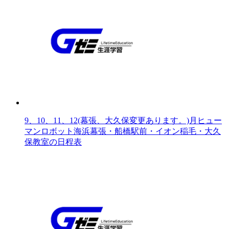
9、10、11、12(幕張、大久保変更あります。)月ヒュー
マンロボット海浜幕張・船橋駅前・イオン稲毛・大久
保教室の日程表