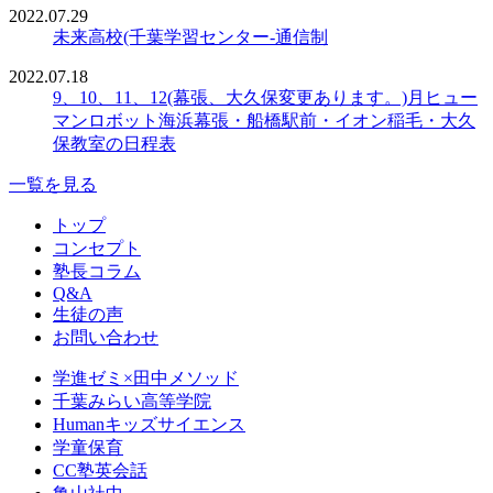
2022.07.29
未来高校(千葉学習センター-通信制
2022.07.18
9、10、11、12(幕張、大久保変更あります。)月ヒュー
マンロボット海浜幕張・船橋駅前・イオン稲毛・大久
保教室の日程表
一覧を見る
トップ
コンセプト
塾長コラム
Q&A
生徒の声
お問い合わせ
学進ゼミ×田中メソッド
千葉みらい高等学院
Humanキッズサイエンス
学童保育
CC塾英会話