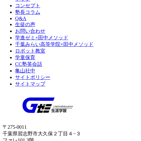
コンセプト
塾長コラム
Q&A
生徒の声
お問い合わせ
学進ゼミ×田中メソッド
千葉みらい高等学院×田中メソッド
ロボット教室
学童保育
CC塾英会話
亀山社中
サイトポリシー
サイトマップ
〒275-0011
千葉県習志野市大久保２丁目４−３
ファレ101 3階