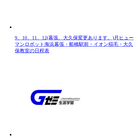
9、10、11、12(幕張、大久保変更あります。)月ヒュー
マンロボット海浜幕張・船橋駅前・イオン稲毛・大久
保教室の日程表